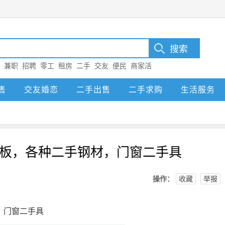
：
兼职
招聘
零工
租房
二手
交友
便民
商家活
售
交友婚恋
二手出售
二手求购
生活服务
板，各种二手钢材，门窗二手具
操作：
收藏
举报
，门窗二手具