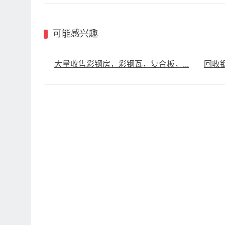
可能感兴趣
大量收售彩钢房，彩钢瓦，复合板，...
回收