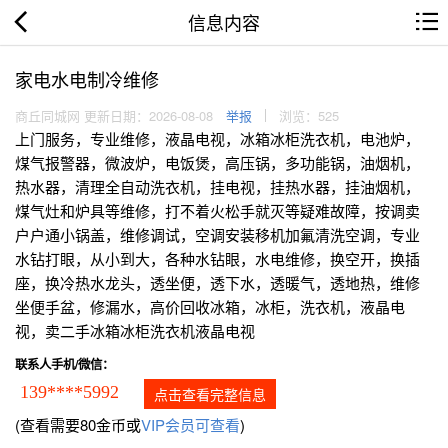
信息内容
家电水电制冷维修
商丘同城网 更新日期：2026-08-08
举报
浏览：525
上门服务，专业维修，液晶电视，冰箱冰柜洗衣机，电池炉，
煤气报警器，微波炉，电饭煲，高压锅，多功能锅，油烟机，
热水器，清理全自动洗衣机，挂电视，挂热水器，挂油烟机，
煤气灶和炉具等维修，打不着火松手就灭等疑难故障，按调卖
户户通小锅盖，维修调试，空调安装移机加氟清洗空调，专业
水钻打眼，从小到大，各种水钻眼，水电维修，换空开，换插
座，换冷热水龙头，透坐便，透下水，透暖气，透地热，维修
坐便手盆，修漏水，高价回收冰箱，冰柜，洗衣机，液晶电
视，卖二手冰箱冰柜洗衣机液晶电视
联系人手机/微信：
139****5992
点击查看完整信息
(查看需要80金币或
VIP会员可查看
)