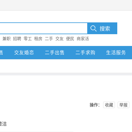
：
兼职
招聘
零工
租房
二手
交友
便民
商家活
售
交友婚恋
二手出售
二手求购
生活服务
操作：
收藏
举报
整洁