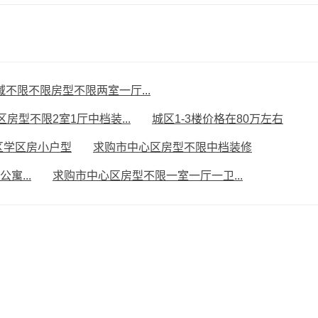
域不限不限房型不限两室一厅...
房型不限2室1厅中档装...
城区1-3楼价格在80万左右
区学区房小户型
求购市中心区房型不限中档装修
寓...
求购市中心区房型不限一室一厅一卫...