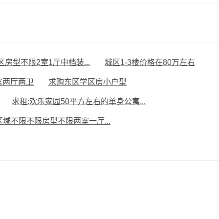
房型不限2室1厅中档装...
城区1-3楼价格在80万左右
室两厅两卫
求购东区学区房小户型
求租:欢乐家园50平方左右的单身公寓...
区域不限不限房型不限两室一厅...