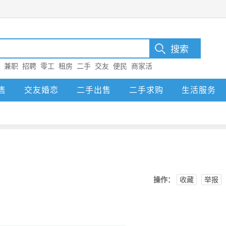
：
兼职
招聘
零工
租房
二手
交友
便民
商家活
售
交友婚恋
二手出售
二手求购
生活服务
操作：
收藏
举报